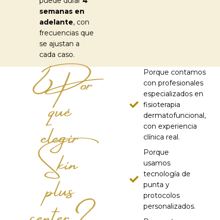
puede durar
4
semanas en
adelante
, con
frecuencias que
se ajustan a
¿Por
cada caso.
Porque contamos
qué
con profesionales
especializados en
fisioterapia
elegir
dermatofuncional,
con experiencia
Skin
clínica real.
Porque
plus
usamos
tecnología de
punta y
center?
protocolos
personalizados.