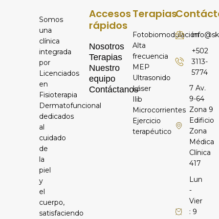
Accesos
Terapias
Contáct
Somos
rápidos
una
Fotobiomodulación
info@sk
clínica
Alta
Nosotros
+502
integrada
frecuencia
Terapias
3113-
por
MEP
Nuestro
5774
Licenciados
Ultrasonido
equipo
en
7 Av.
Láser
Contáctanos
Fisioterapia
9-64
Ilib
Dermatofuncional
Zona 9
Microcorrientes
dedicados
Edificio
Ejercicio
al
Zona
terapéutico
cuidado
Médica
de
Clínica
la
417
piel
Lun
y
-
el
Vier
cuerpo,
: 9
satisfaciendo