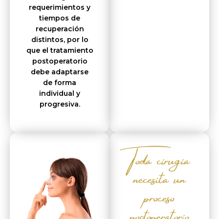
requerimientos y
tiempos de
recuperación
distintos, por lo
que el tratamiento
postoperatorio
debe adaptarse
de forma
individual y
progresiva.
Toda cirugía
necesita un
proceso
postoperatorio