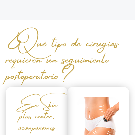
¿Qué tipo de cirugías
requieren un seguimiento
postoperatorio?
En Skin
plus center,
acompañamos