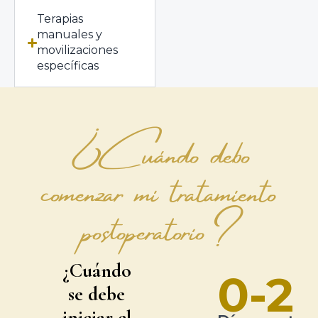
Terapias
manuales y
movilizaciones
específicas
¿Cuándo debo
comenzar mi tratamiento
postoperatorio?
¿Cuándo
0-2
se debe
iniciar el