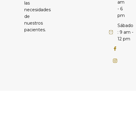
am
las
- 6
necesidades
pm
de
nuestros
Sábado
pacientes.
: 9 am -
12 pm