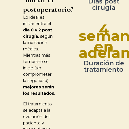
Días post
cirugía
postoperatorio?
Lo ideal es
4
iniciar entre el
seman
día 0 y 2 post
cirugía
, según
en
la indicación
adelan
médica.
Mientras más
temprano se
Duración de
inicie (sin
tratamiento
comprometer
la seguridad),
mejores serán
los resultados
.
El tratamiento
se adapta a la
evolución del
paciente y