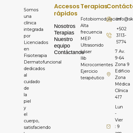
Accesos
Terapias
Contáct
Somos
rápidos
una
Fotobiomodulación
info@sk
clínica
Alta
Nosotros
+502
integrada
frecuencia
Terapias
3113-
por
MEP
Nuestro
5774
Licenciados
Ultrasonido
equipo
en
7 Av.
Láser
Contáctanos
Fisioterapia
9-64
Ilib
Dermatofuncional
Zona 9
Microcorrientes
dedicados
Edificio
Ejercicio
al
Zona
terapéutico
cuidado
Médica
de
Clínica
la
417
piel
Lun
y
-
el
Vier
cuerpo,
: 9
satisfaciendo
am