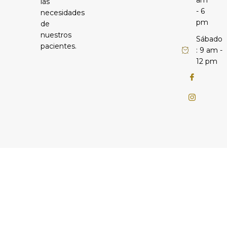
las
- 6
necesidades
pm
de
nuestros
Sábado
pacientes.
: 9 am -
12 pm