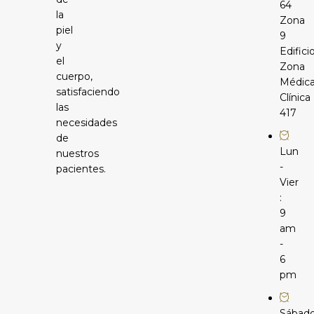
64
la
Zona
piel
9
y
Edifici
el
Zona
cuerpo,
Médic
satisfaciendo
Clínica
las
417
necesidades
de
Lun
nuestros
-
pacientes.
Vier
:
9
am
-
6
pm
Sábad