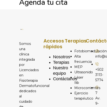
Agenda tu cita
Accesos
Terapias
Contáct
Somos
rápidos
una
Fotobiomodulación
clínica
Alta
info@s
Nosotros
integrada
frecuencia
Terapias
por
MEP
Nuestro
+502
Licenciados
Ultrasonido
equipo
3113-
en
Láser
Contáctanos
5774
Fisioterapia
Ilib
Dermatofuncional
Microcorrientes
dedicados
7
Ejercicio
al
Av.
terapéutico
cuidado
9-
de