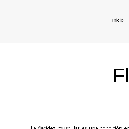
Inicio
F
La flacidez muscular es una condición e