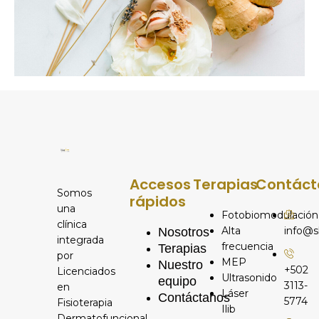
Accesos
Terapias
Contáct
Somos
rápidos
una
Fotobiomodulación
clínica
Alta
info@s
Nosotros
integrada
frecuencia
Terapias
por
MEP
Nuestro
+502
Licenciados
Ultrasonido
equipo
3113-
en
Láser
Contáctanos
5774
Fisioterapia
Ilib
Dermatofuncional