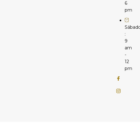
6
pm
Sábad
:
9
am
-
12
pm