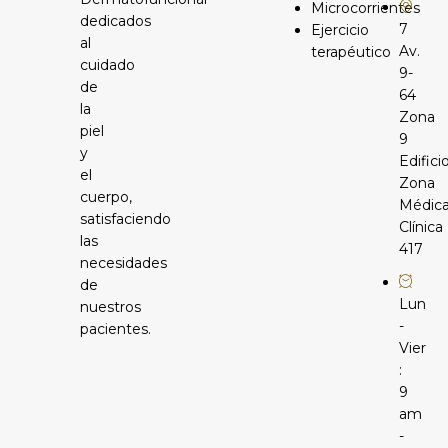
Microcorrientes
dedicados
7
Ejercicio
al
Av.
terapéutico
cuidado
9-
de
64
la
Zona
piel
9
y
Edifici
el
Zona
cuerpo,
Médic
satisfaciendo
Clínica
las
417
necesidades
de
Lun
nuestros
-
pacientes.
Vier
:
9
am
-