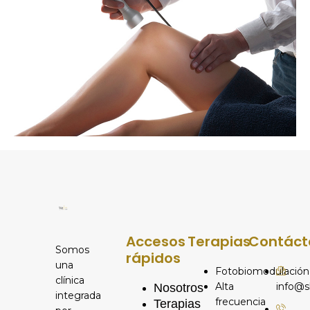
Accesos
Terapias
Contáct
Somos
rápidos
una
Fotobiomodulación
clínica
Alta
info@s
Nosotros
integrada
frecuencia
Terapias