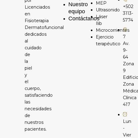
por
MEP
Nuestro
+502
Licenciados
Ultrasonido
equipo
3113-
en
Láser
Contáctanos
5774
Fisioterapia
Ilib
Dermatofuncional
Microcorrientes
dedicados
7
Ejercicio
al
Av.
terapéutico
cuidado
9-
de
64
la
Zona
piel
9
y
Edifici
el
Zona
cuerpo,
Médic
satisfaciendo
Clínica
las
417
necesidades
de
Lun
nuestros
-
pacientes.
Vier