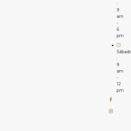
:
9
am
-
6
pm
Sábad
:
9
am
-
12
pm